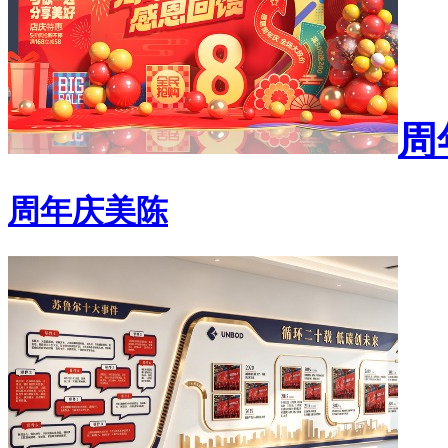
周
周年庆美陈