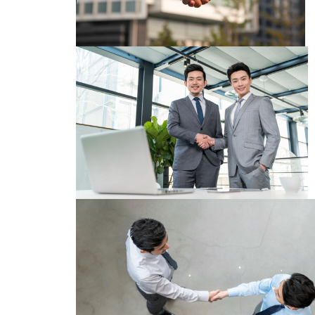
微笑着握手的商务人士
职场人士