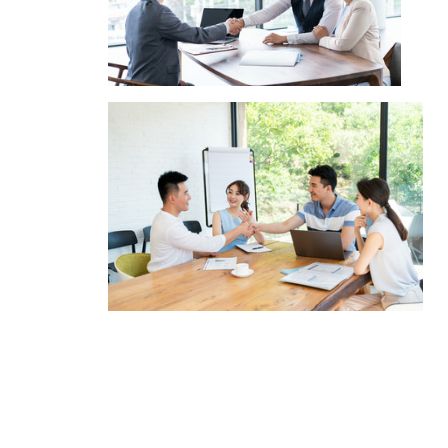
年轻夫妻选购汽车
商务男士接待年轻夫妻