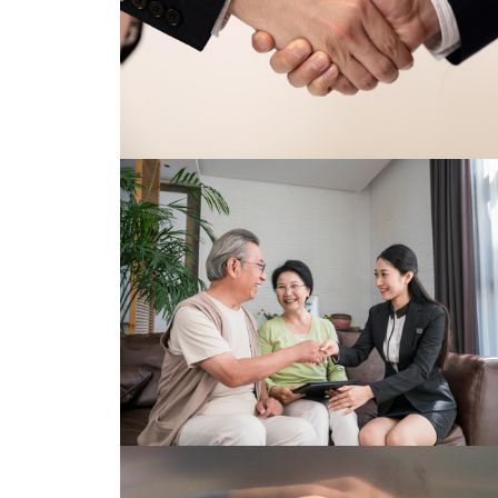
握手
共赢 沟通