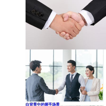
年轻女子向一对老夫妻介绍产品
白背景中的握手场景