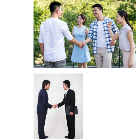
商务男士接待年轻夫妻
商务人士