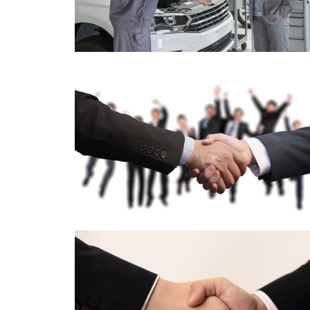
职业人士
维修车间的汽修人员与客户