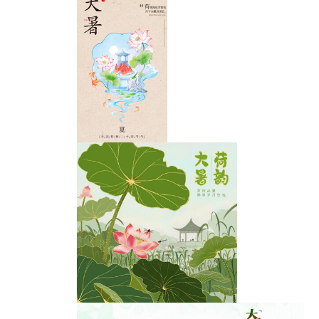
大暑国朝插画设
计
大暑节气国风荷