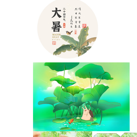
24节气水果插画大暑西
瓜
节气十二大暑节气插画二十四节