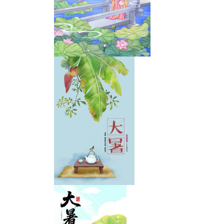
大暑时节的凉面与西瓜
大暑节气插画