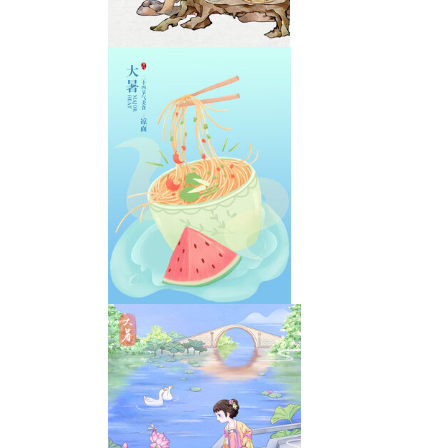
大暑古风少女赏荷图
大暑