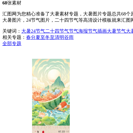
68
张素材
汇图网为您精心准备了大暑素材专题，大暑图片专题总共68个
大暑图片，24节气图片，二十四节气等高清设计模板就来汇图
关键词：
大暑
24节气
二十四节气
节气海报
节气插画
大暑节气
大
相关专题：
春分
夏至
冬至
清明
谷雨
全部专题