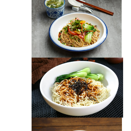
葱油拌面酱
苏式素拌面