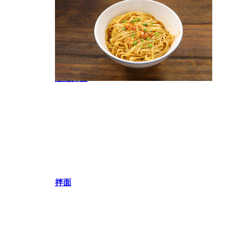
葱油拌面
拌面