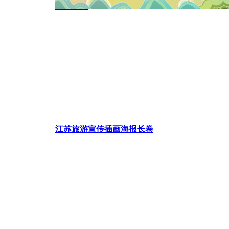
徐州插画
江苏旅游宣传插画海报长卷