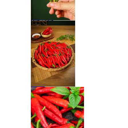
现摘小米辣
小米椒