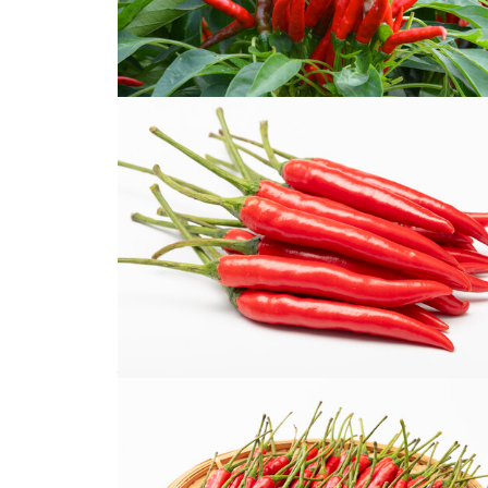
小米椒
指天椒