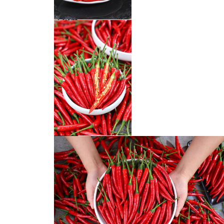
小米椒
小米辣