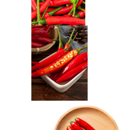
农家小米椒
指天椒