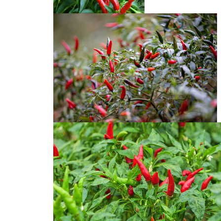
小米椒
朝天椒