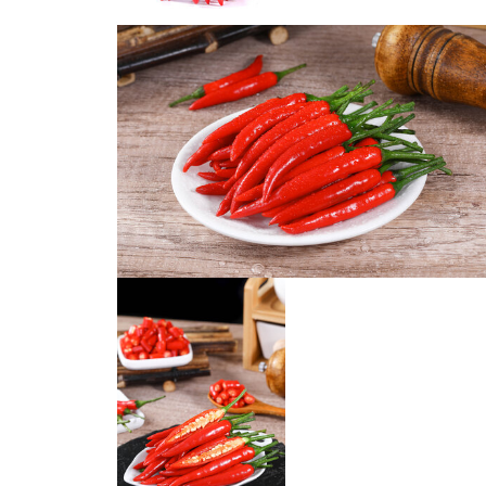
小米辣椒
辣椒白底图