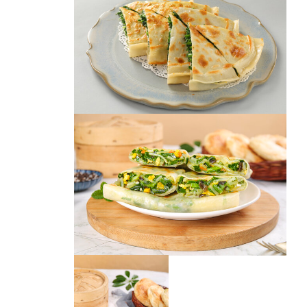
素合子
韭菜盒子