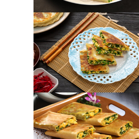
素盒子
韭菜合子