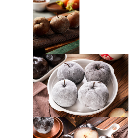
农家传统东北冻梨
冻梨