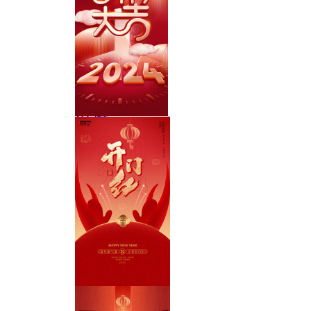
开门红
88开工大吉