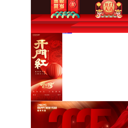
蛇年开门红舞台布置
开门红拱门开门大吉门楼