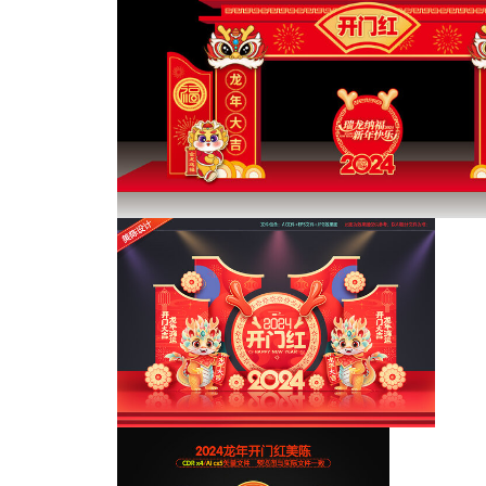
开门红拱门
开门红