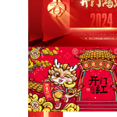
2025开门红
开门红