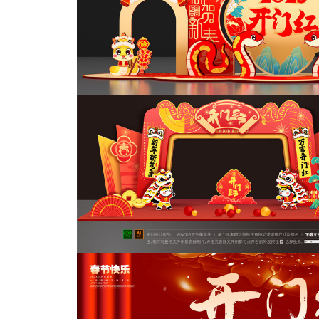
2025年开门红
2025开门红春节美陈