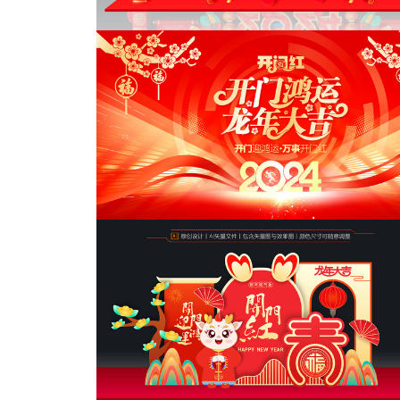
2024开门红
开门红美陈