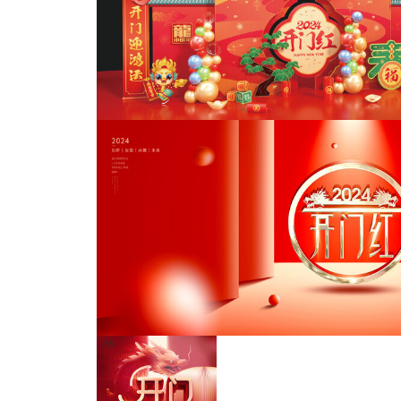
新年开门红
开门红美陈