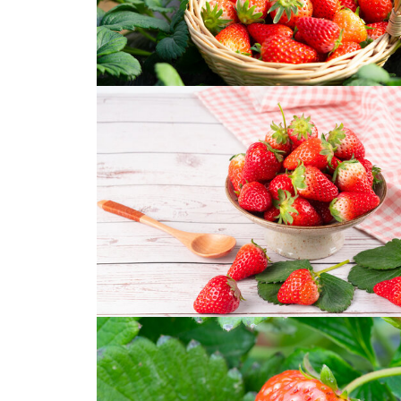
天使草莓
奶油草莓草莓采摘园