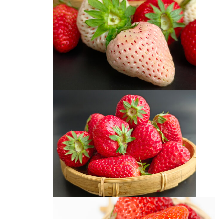
草莓
黑底淡雪白草莓