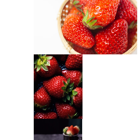
又大又甜红草莓
草莓