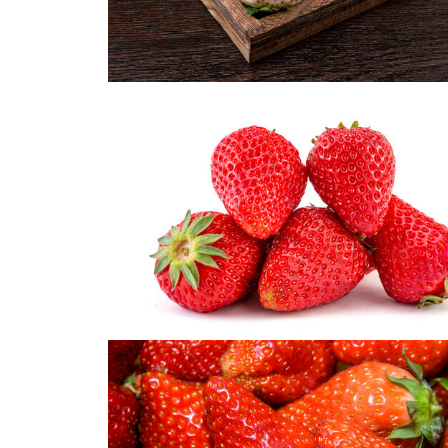
草莓拍摄
天使白草莓