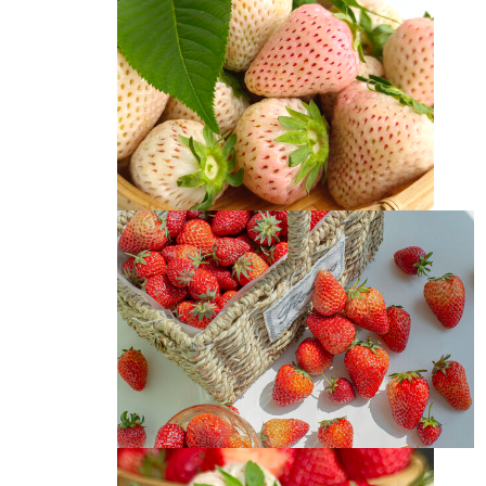
新鲜草莓摄影
红白草莓绿叶图