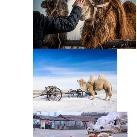
帕米尔高原上的骆驼
骆驼