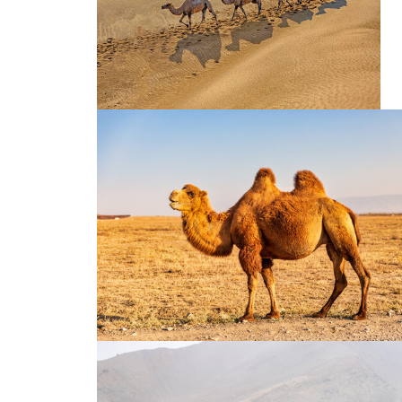
沙漠驼队
沙漠骆驼