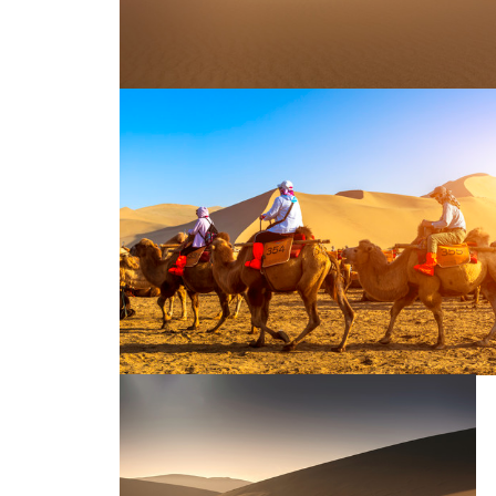
沙漠里的骆驼特写
鸣沙山