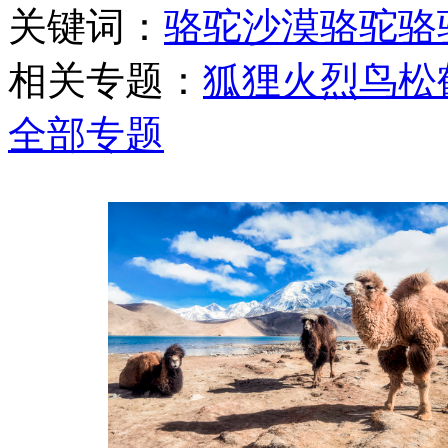
关键词：
骆驼
沙漠骆驼
骆
相关专题：
狐狸
火烈鸟
松
全部专题