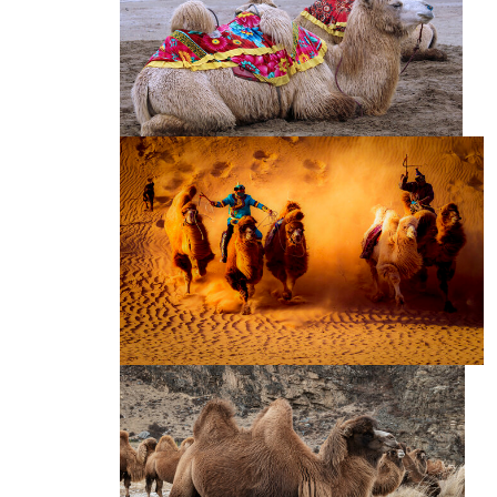
冬季雪原勒勒车骆驼
骆驼