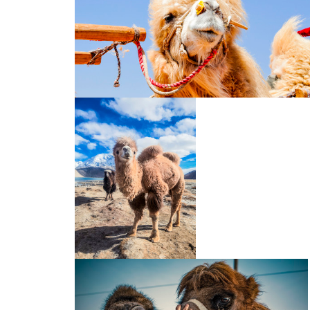
沙漠骆驼
一只骆驼的笑容