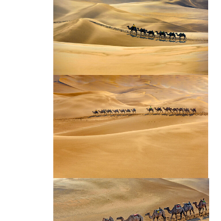
火焰山骆驼
沙漠