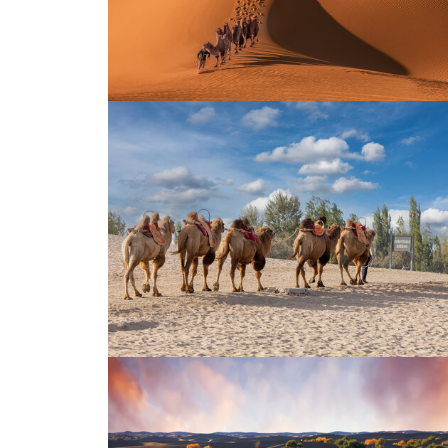
一头骆驼
沙漠驼影