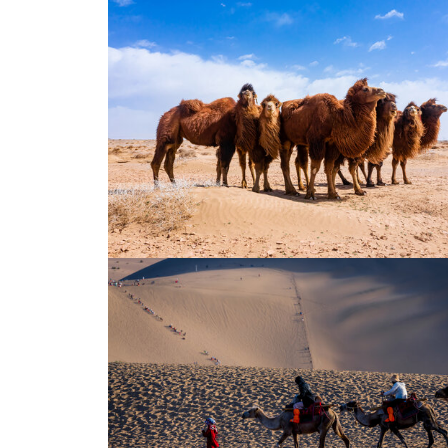
几只休息的骆驼