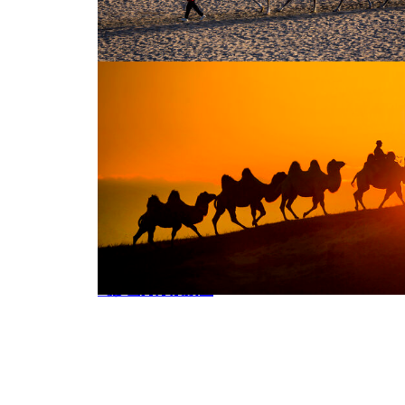
初春西北荒漠骆驼
鸣沙山月牙泉景区