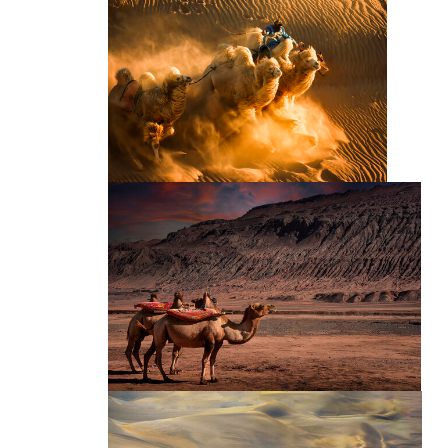
骆驼队
沙漠骆驼