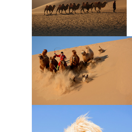
沙漠骑骆驼
丝绸之路