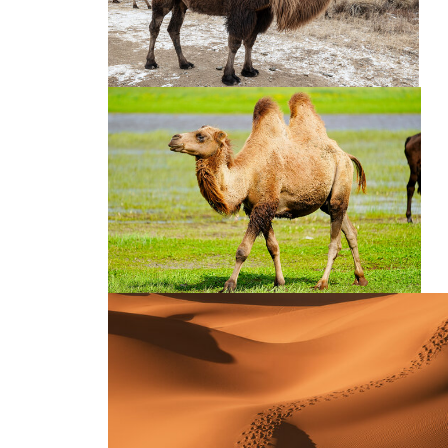
骆驼队
骆驼