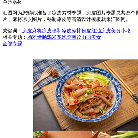
25
张素材
汇图网为您精心准备了凉皮素材专题，凉皮图片专题总共25个
片，麻将凉皮图片，秘制凉皮等高清设计模板就来汇图网。
关键词：
凉皮
麻将凉皮
秘制凉皮
凉拌粉皮
红油凉皮
美食
小吃
相关专题：
肠粉
烤肠
鸡米花
泡菜
煎饺
山西美食
全部专题