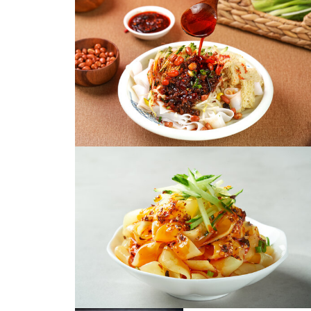
荞麦面凉皮
凉皮