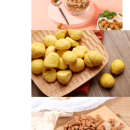
腰果干
坚果燕麦