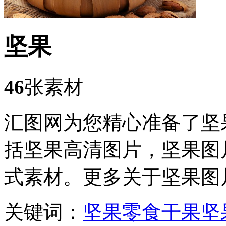
坚果
46
张素材
汇图网为您精心准备了坚
括坚果高清图片，坚果图
式素材。更多关于坚果图
关键词：
坚果
零食
干果
坚