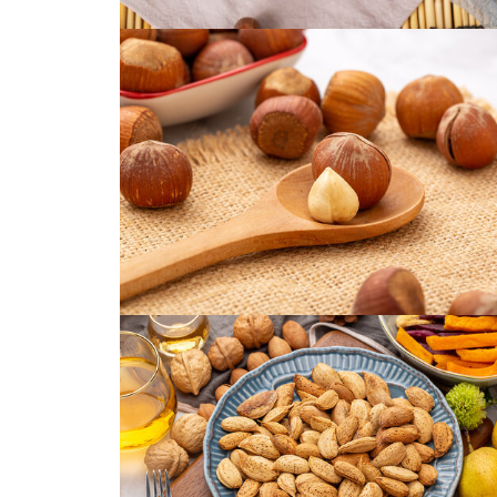
开心果坚果零食素材
坚果栗子草席背景