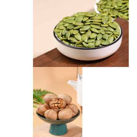
红枣味瓜子