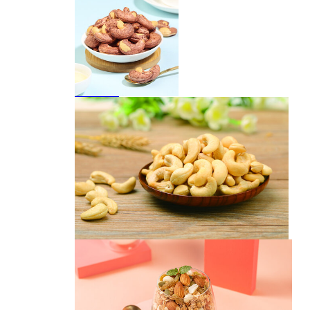
夏威夷果
腰果