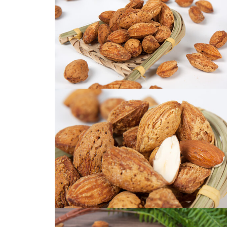
西瓜子
巴旦木