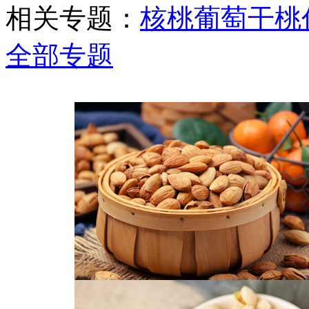
相关专题：
核桃
葡萄干
桃
全部专题