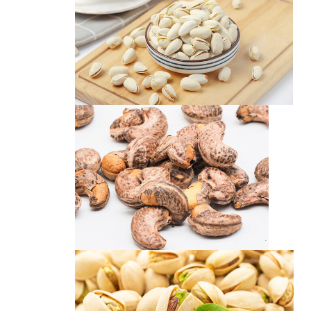
奶香开口杏核
绿仁果