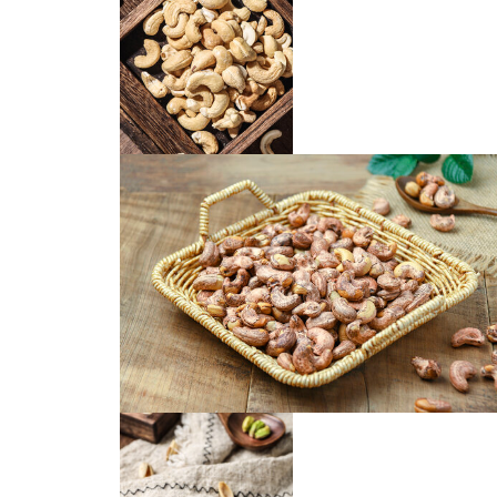
腰果
腰果