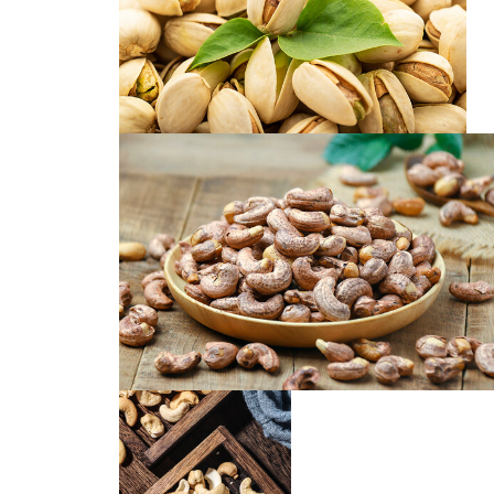
带皮腰果
开心果