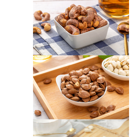
五香瓜子
紫衣腰果