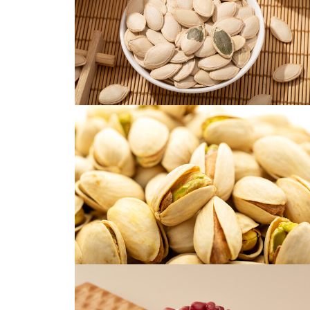
开心果干果
南瓜子