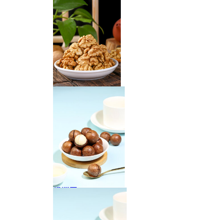
碧根果高清图
核桃仁