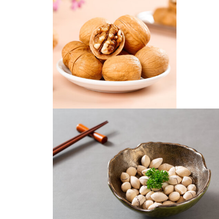
新疆巴旦木