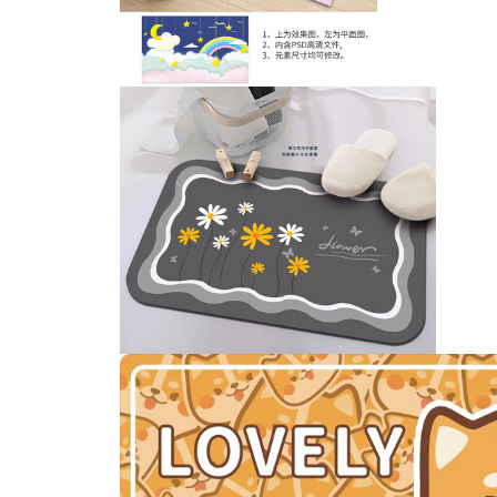
卡通简笔画小熊潮语壁纸
卡通可爱防滑桌垫地垫