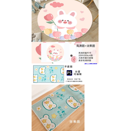
桌垫
儿童卡通宇宙航天太空圆形地毯
儿童房卡通兔子圆形地毯