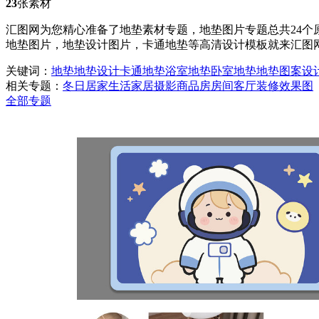
23
张素材
汇图网为您精心准备了地垫素材专题，地垫图片专题总共24个
地垫图片，地垫设计图片，卡通地垫等高清设计模板就来汇图
关键词：
地垫
地垫设计
卡通地垫
浴室地垫
卧室地垫
地垫图案
设
相关专题：
冬日居家生活
家居摄影
商品房
房间
客厅装修效果图
全部专题