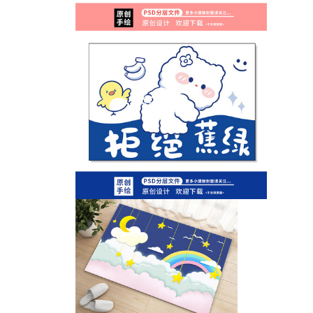
垫
卡通小熊潮语动物桌垫地垫
卡通女孩兔子人物壁纸桌垫