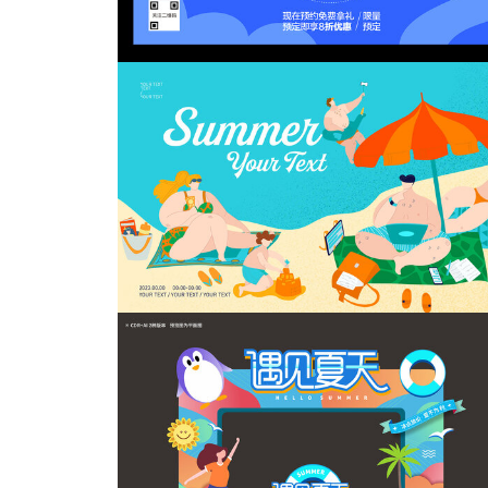
缤纷夏日展板
夏日狂欢嘉年华