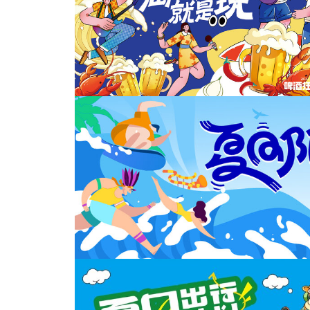
夏日海边冲浪KV
啤酒音乐节狂欢主KV