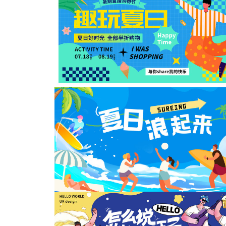
缤纷一夏主KV
夏天海报