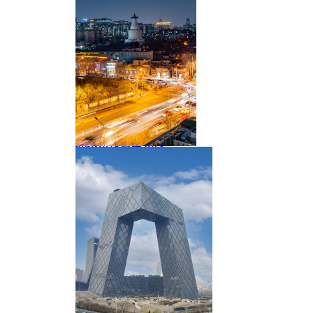
北京角楼日出朝霞