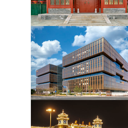
鸟巢夜景
陶然亭公园