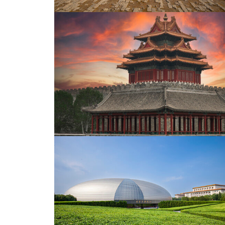
北京首钢园
故宫三大殿