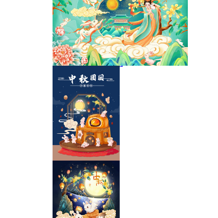
中秋节海报月满中秋
中秋插画