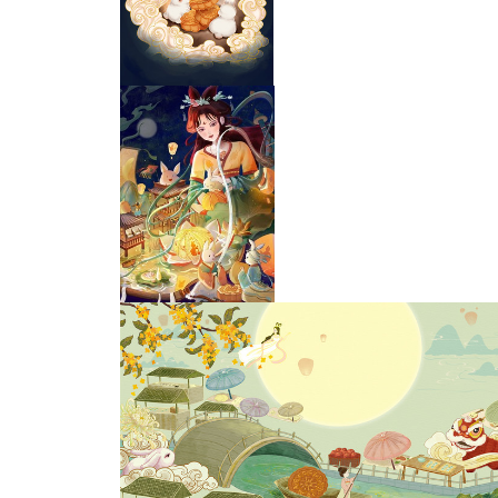
中秋节插画海报
中秋月圆