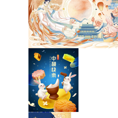
中秋国潮主KV展板
中秋节插画