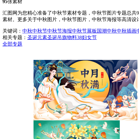
95
张素材
汇图网为您精心准备了中秋节素材专题，中秋节图片专题总共97
素材。更多关于中秋图片，中秋节图片，中秋节海报等高清设
关键词：
中秋
中秋节
中秋节海报
中秋节展板
国潮中秋
中秋插画
相关专题：
圣诞元素
圣诞吊旗
物料
38妇女节
全部专题