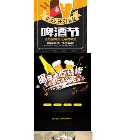
啤酒广告与泡沫特写
啤酒节宣传海报