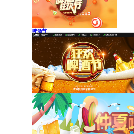
啤酒节
啤酒狂欢节海报