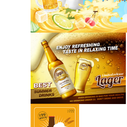
啤酒节
啤酒节主KV