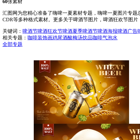
60
张素材
汇图网为您精心准备了嗨啤一夏素材专题，嗨啤一夏图片专题总
CDR等多种格式素材。更多关于啤酒节图片，啤酒狂欢节图片
关键词：
啤酒节
啤酒狂欢节
啤酒
夏季啤酒节
啤酒海报
啤酒广告
相关专题：
咖啡装饰画
鸡尾酒
酸梅汤
饮品
咖啡
气泡水
全部专题