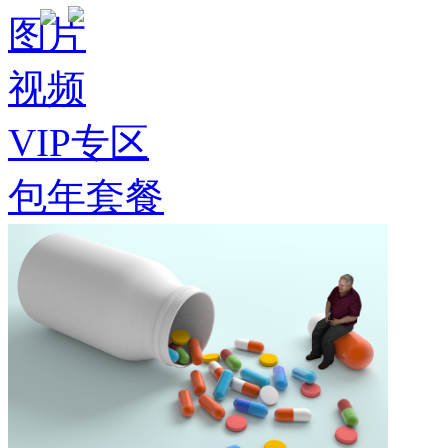
图片
视频
VIP专区
包年套餐