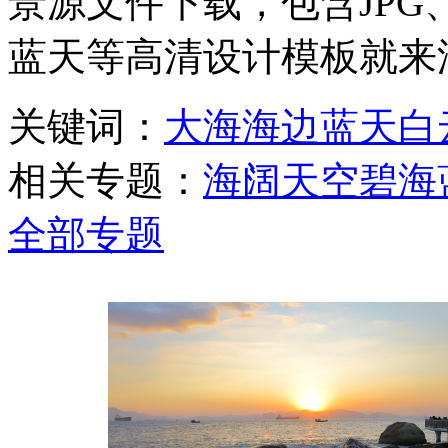
景源文件下载，包含JPG
蓝天等高清设计模板就来
关键词：
大海
海边
蓝天
白
相关专题：
海阔天空
碧海
全部专题