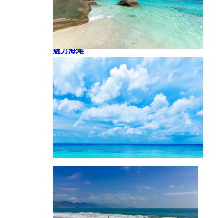
魅力海滩
斯米兰 热带岛屿