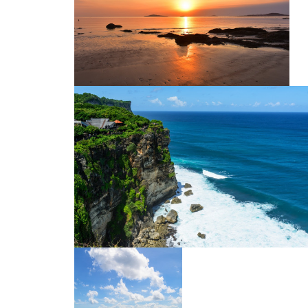
霞浦鱼排
日出 大海 东方