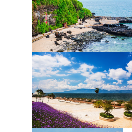
螃蟹船
涠洲岛月亮湾 海边 礁石