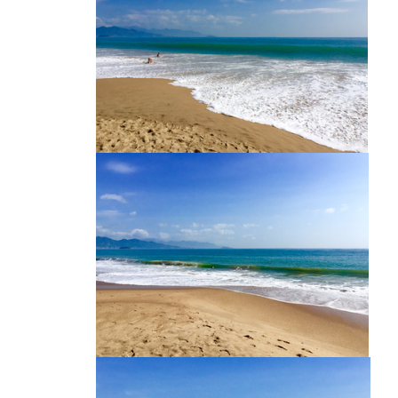
海滩白浪
越南芽庄海滩