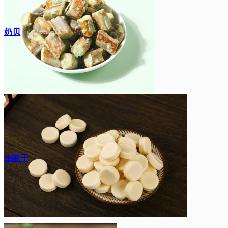
奶贝
生蚝干