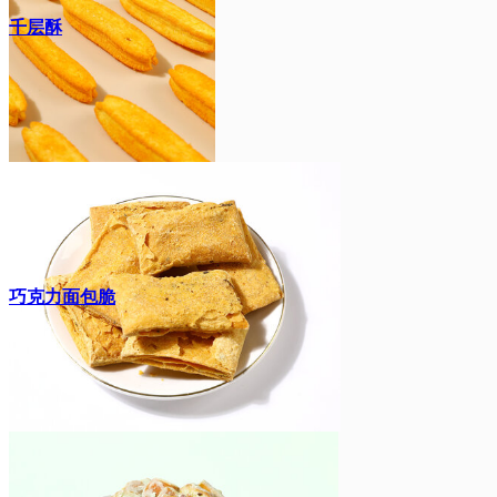
千层酥
巧克力面包脆