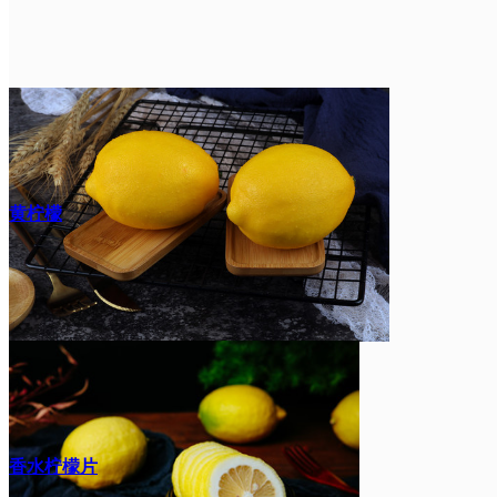
黄柠檬
香水柠檬片