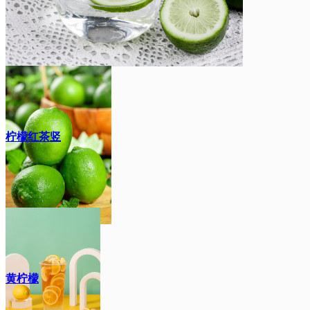
柠檬红茶竖
黄柠檬