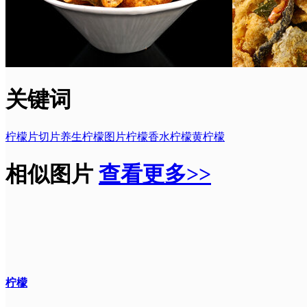
关键词
柠檬片
切片
养生
柠檬图片
柠檬
香水柠檬
黄柠檬
相似图片
查看更多>>
柠檬