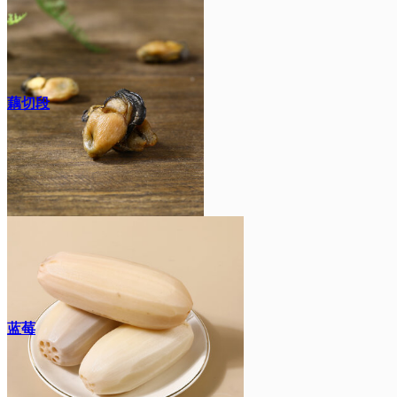
藕切段
蓝莓