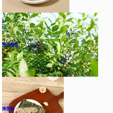
夹心海苔
海苔卷