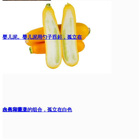
婴儿泥。婴儿泥用勺子舀起，孤立在
白色背景上
水果和蔬菜的组合，孤立在白色