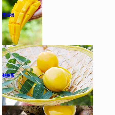
黄油桃
鹌鹑蛋