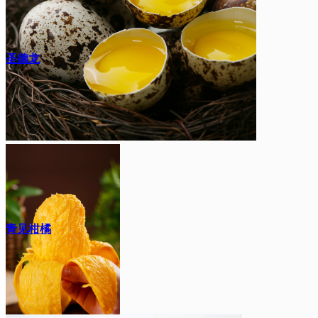
圣德龙
青见柑橘