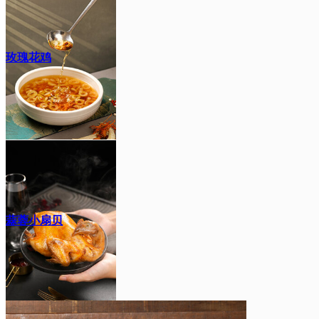
玫瑰花鸡
蒜蓉小扇贝