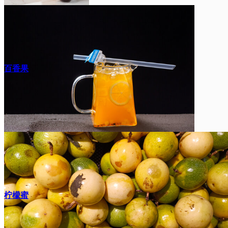
百香果
柠檬蜜