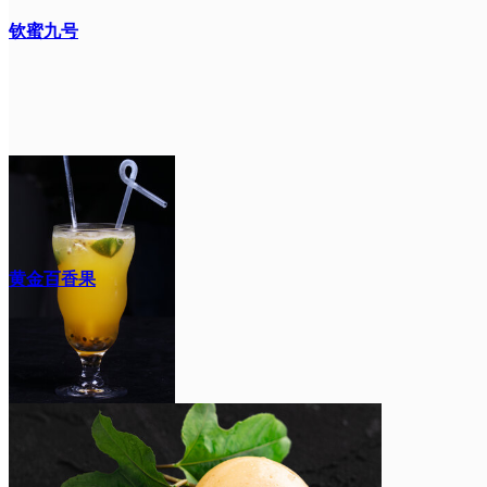
钦蜜九号
黄金百香果