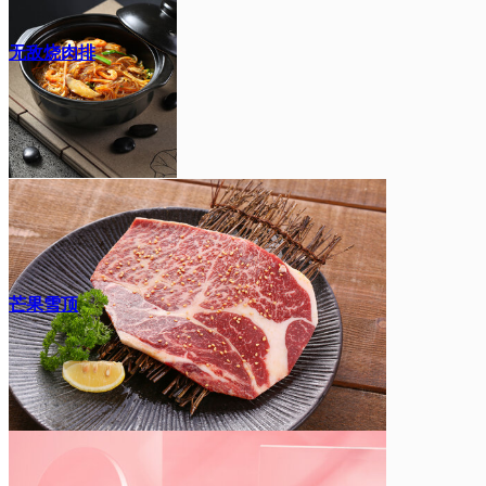
无敌烧肉排
芒果雪顶