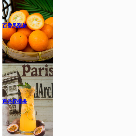
百香凤梨茶
百香柠檬果