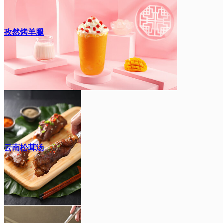
孜然烤羊腿
云南松茸汤