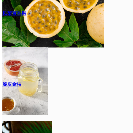
凤梨百香果
脆皮金桔