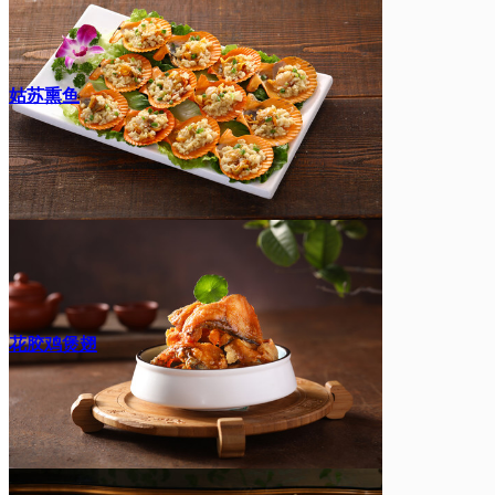
姑苏熏鱼
花胶鸡煲翅