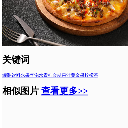
关键词
罐装饮料
水果
气泡水
青柠
金桔
果汁
黄金果
柠檬茶
相似图片
查看更多>>