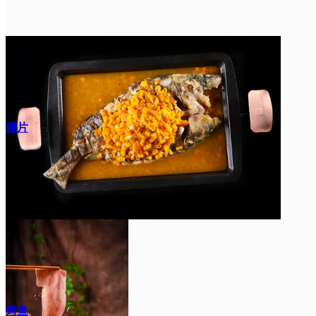
腰片
烤鱼