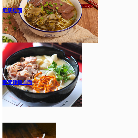
肥肠烩面
酸菜辣鸭血面