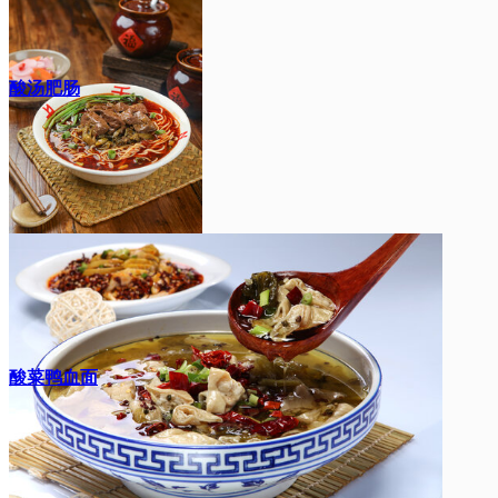
酸汤肥肠
酸菜鸭血面