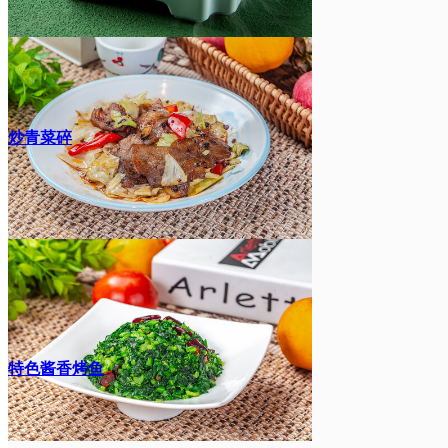
炒青菜碎
特色酱香烤鱼