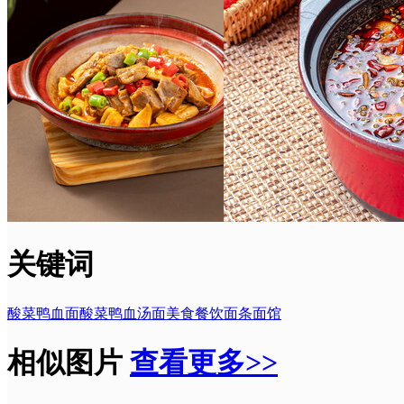
关键词
酸菜鸭血面
酸菜
鸭血
汤面
美食
餐饮
面条
面馆
相似图片
查看更多>>