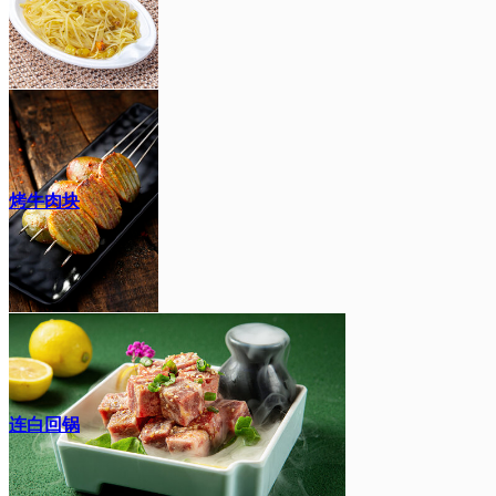
烤牛肉块
连白回锅