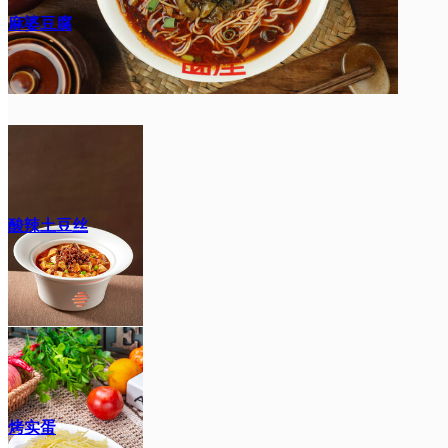
麻婆豆腐
酸辣土豆丝
烤实蛋