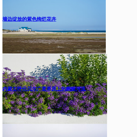
墙边绽放的紫色绚烂花卉
内蒙古呼伦贝尔广袤草原上的蜿蜒河流