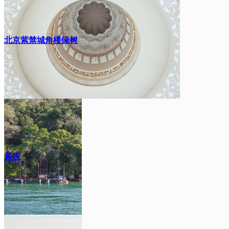
致
北京紫禁城角楼绿树
景观