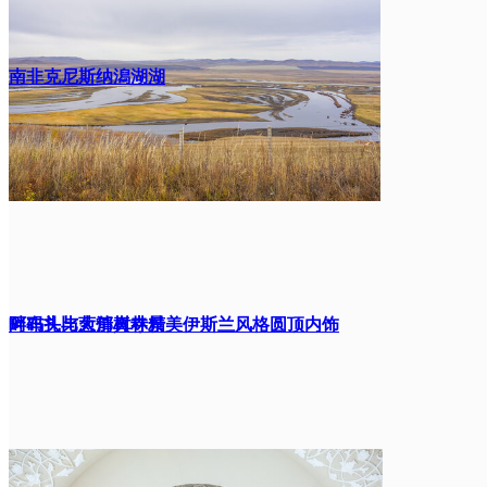
南非克尼斯纳潟湖湖
畔码头与葱郁树林景
阿布扎比大清真寺精美伊斯兰风格圆顶内饰