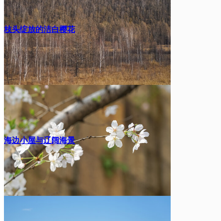
枝头绽放的洁白樱花
海边小屋与辽阔海景