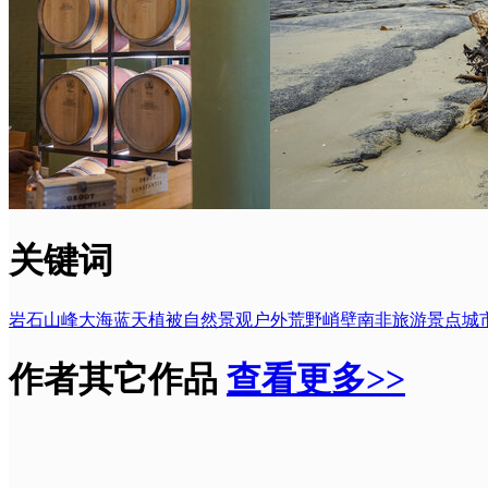
关键词
岩石
山峰
大海
蓝天
植被
自然
景观
户外
荒野
峭壁
南非
旅游
景点
城
作者其它作品
查看更多>>