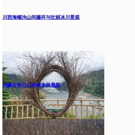
川西海螺沟山间藤环与壮丽冰川景观
内蒙古秋日山林树木风景图