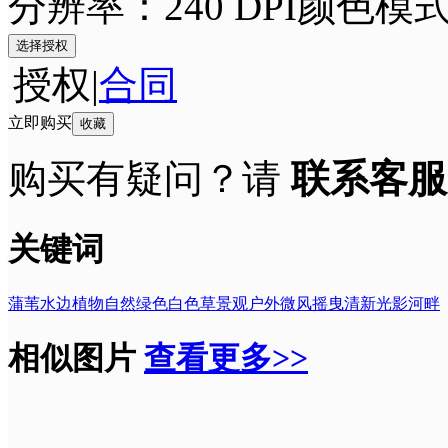
分辨率：240 DPI
颜色模式
选择授权
授权
|
合同
立即购买
收藏
购买有疑问？请
联系客服
关键词
蒲苇
水边
植物
自然
绿色
白色
草
景观
户外
微风
摇曳
清新
光影
河畔
相似图片
查看更多>>