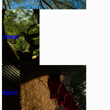
夕阳映墙
青空切片