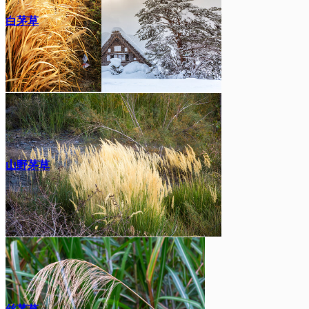
白茅草
山野茅草