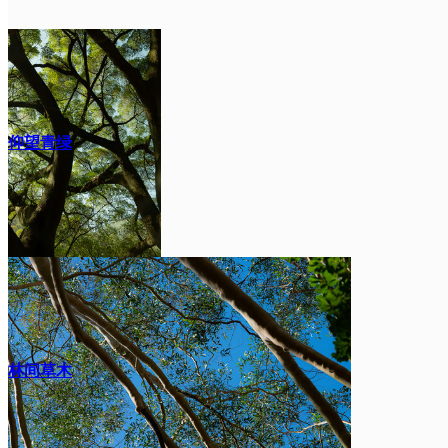
仰望青绿
林间草木