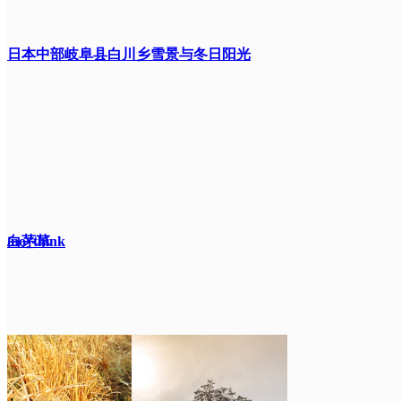
日本中部岐阜县白川乡雪景与冬日阳光
/no_think
白茅草