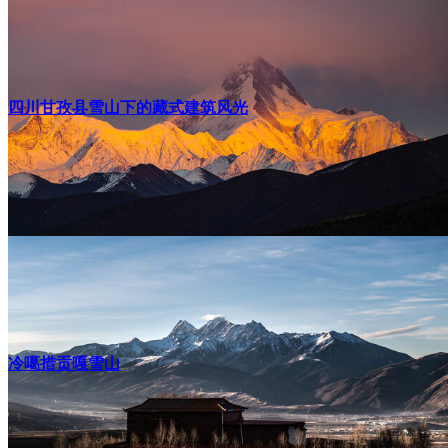
四川甘孜县雪山下的藏式建筑风光
冷噶措贡嘎雪山