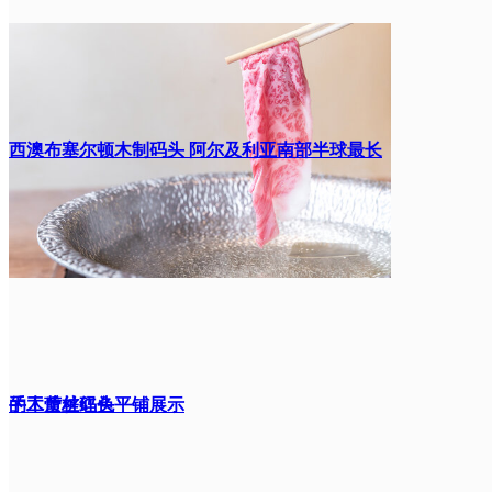
西澳布塞尔顿木制码头 阿尔及利亚南部半球最长
的木质桩码头
手工蕾丝红色平铺展示