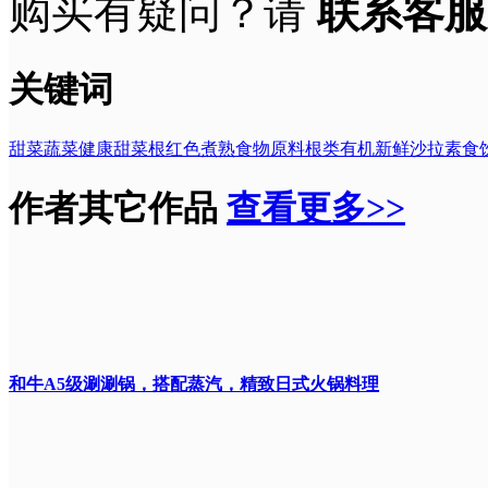
购买有疑问？请
联系客服
关键词
甜菜
蔬菜
健康
甜菜根
红色
煮熟
食物
原料
根类
有机
新鲜
沙拉
素食
作者其它作品
查看更多>>
和牛A5级涮涮锅，搭配蒸汽，精致日式火锅料理