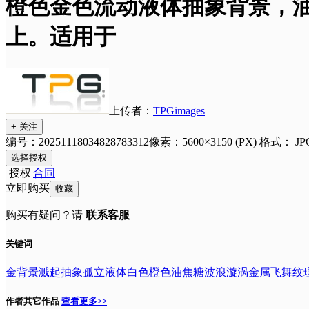
橙色金色流动液体抽象背景，
上。适用于
上传者：
TPGimages
+ 关注
编号：20251118034828783312
像素：5600×3150 (PX)
格式：
JP
选择授权
授权
|
合同
立即购买
收藏
购买有疑问？请
联系客服
关键词
金
背景
溅起
抽象
孤立
液体
白色
橙色
油
焦糖
波浪
漩涡
金属
飞舞
纹
作者其它作品
查看更多>>