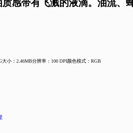
油质感带有飞溅的液滴。油流、
G
大小：2.46MB
分辨率：100 DPI
颜色模式：RGB
理