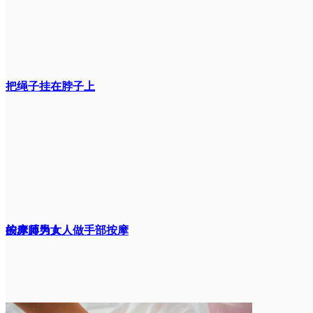
把绳子挂在脖子上
的赤膊男人
按摩师为女人做手部按摩