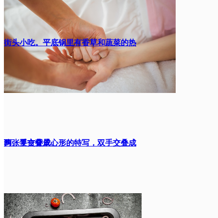
街头小吃。平底锅里有香草和蔬菜的热
狗。复古背景。
两张手交叠成心形的特写，双手交叠成