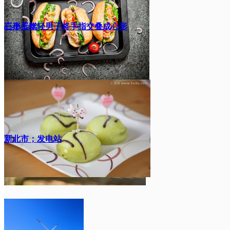
心形，年轻男子将手指交叠成心形
三小蛋糕
新北市；发电站