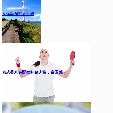
女运动员打乒乓球
泰式香米卷配辣味猪肉酱，泰国菜