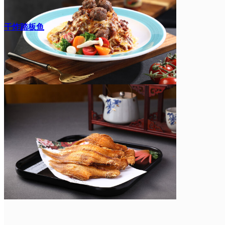
干炸踏板鱼