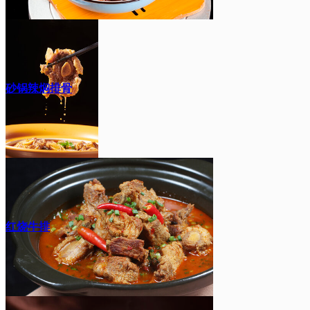
砂锅辣焖排骨
红烧牛排