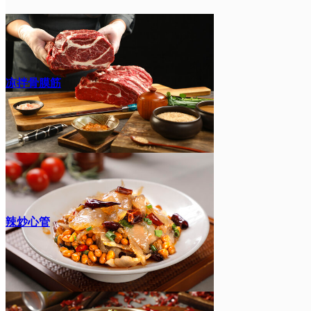
凉拌骨膜筋
辣炒心管