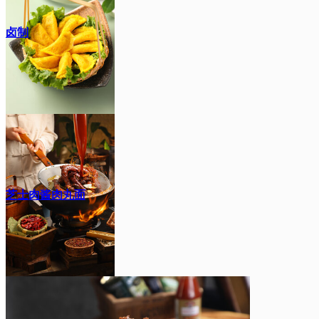
卤制
芝士肉酱肉丸面