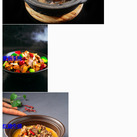
黄焖羊排
红烧牛排