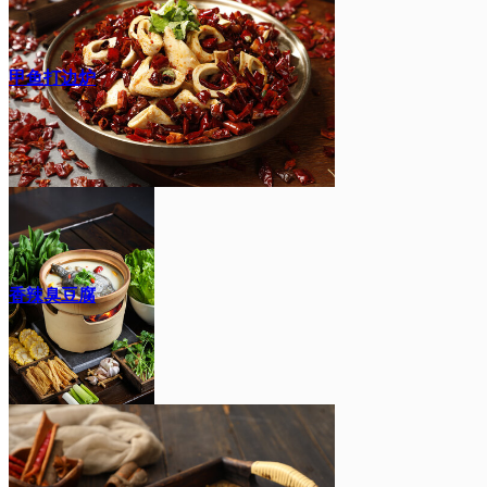
甲鱼打边炉
香辣臭豆腐