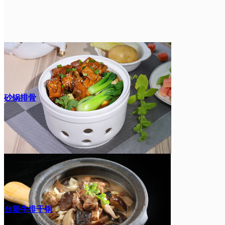
砂锅排骨
台塑牛排干锅