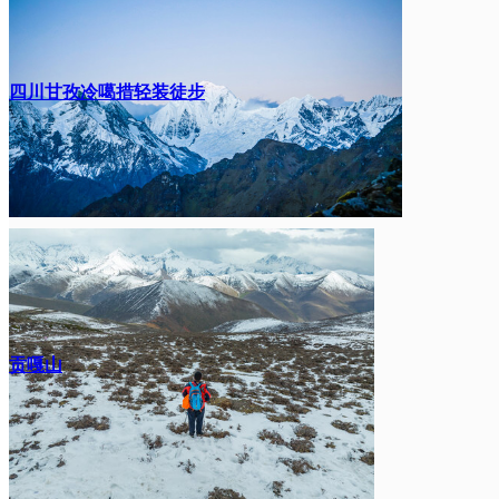
四川甘孜冷噶措轻装徒步
贡嘎山