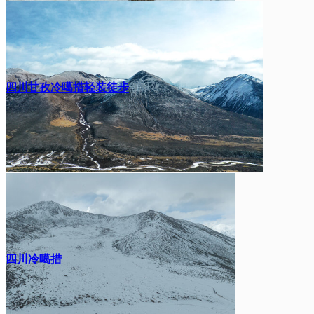
四川甘孜冷噶措轻装徒步
四川冷噶措