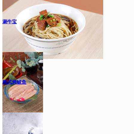
涮牛宝
韩式烤鲅鱼