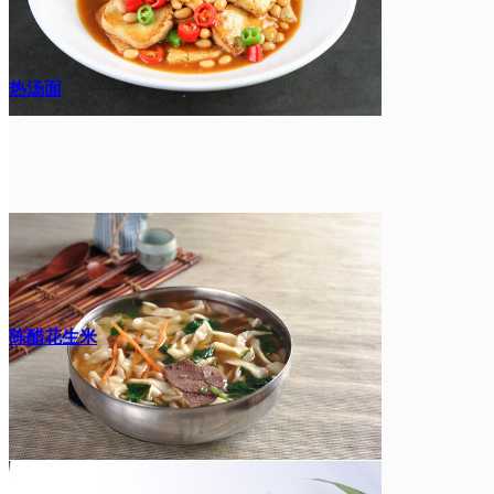
热汤面
陈醋花生米