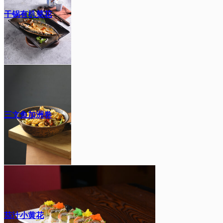
干锅有机菜花
三文鱼加洲卷
茄汁小黄花