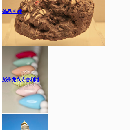
饰品 挂件
彭州龙兴寺舍利塔