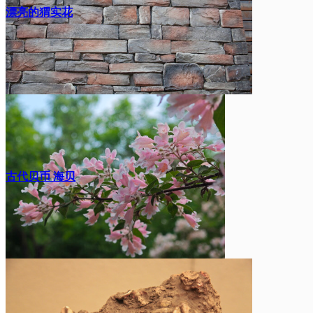
漂亮的猬实花
古代贝币 海贝