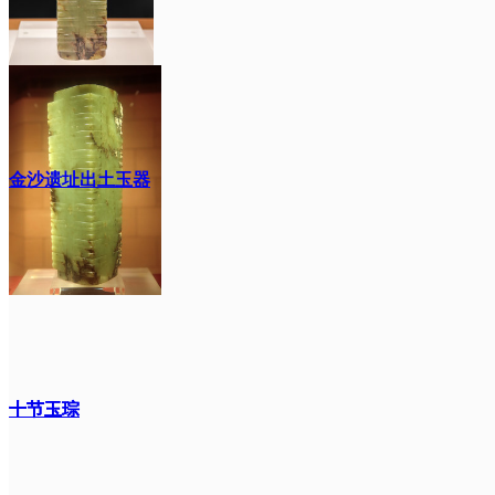
金沙遗址出土玉器
十节玉琮
十节玉琮