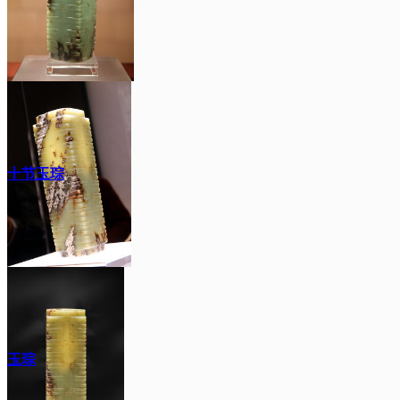
十节玉琮
玉琮