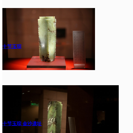
十节玉琮
十节玉琮 金沙遗址