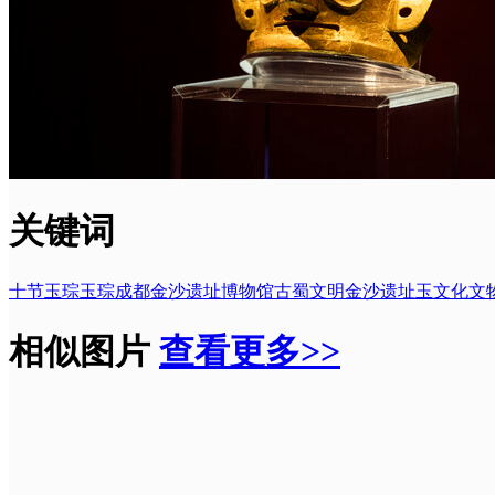
关键词
十节玉琮
玉琮
成都金沙遗址博物馆
古蜀文明
金沙遗址
玉文化
文
相似图片
查看更多>>