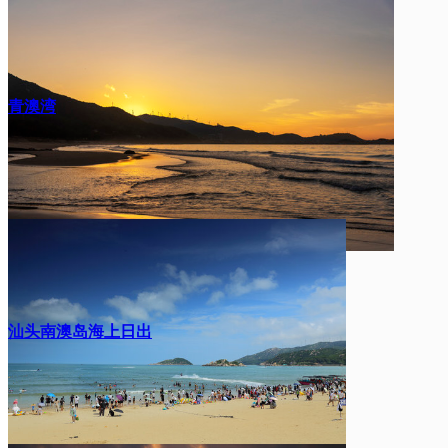
青澳湾
汕头南澳岛海上日出