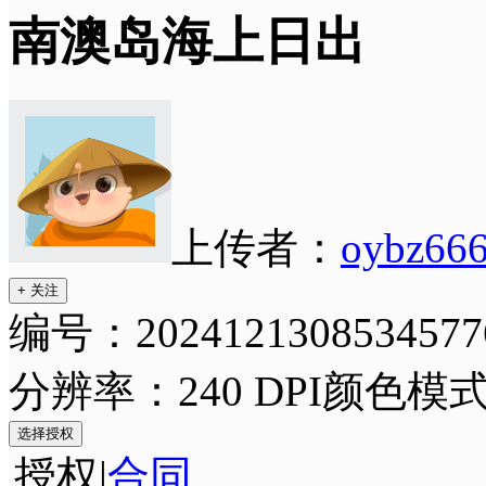
南澳岛海上日出
上传者：
oybz66
+ 关注
编号：2024121308534577
分辨率：240 DPI
颜色模式
选择授权
授权
|
合同