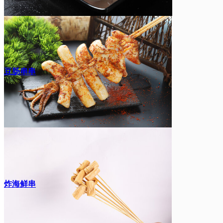
豆肠串串
炸海鲜串