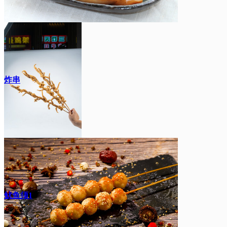
炸串
鱿鱼须1