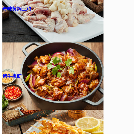
奇味黄焖土鸡
烤牛板筋