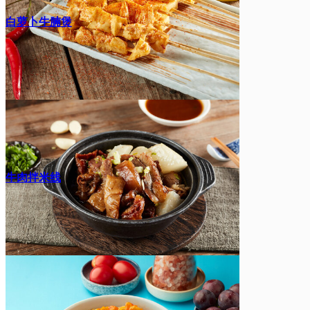
白萝卜牛腩煲
牛肉拌米线