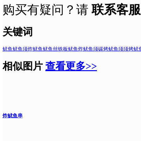
购买有疑问？请
联系客服
关键词
鱿鱼
鱿鱼须
炸鱿鱼
鱿鱼丝
铁板鱿鱼
炸鱿鱼须
碳烤鱿鱼须
须
烤鱿
相似图片
查看更多>>
炸鱿鱼串