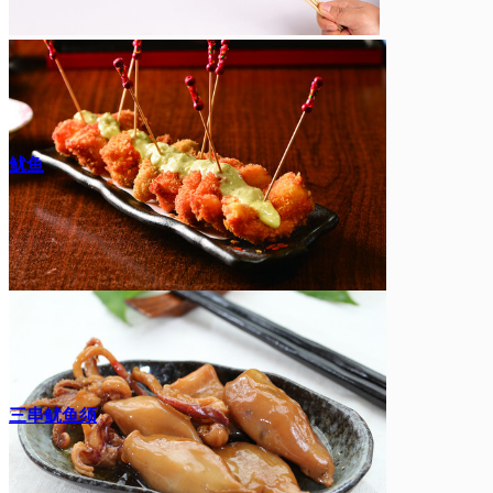
鱿鱼
三串鱿鱼须