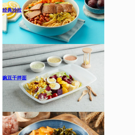
经典沙拉
豌豆干拌面