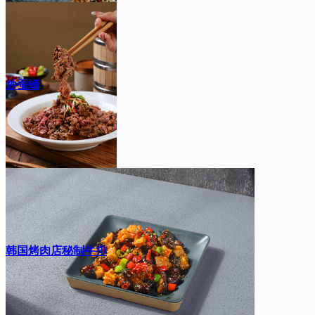
炒蚕蛹
韩国烤肉店秘制牛排