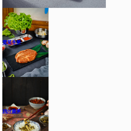
雪菜冬笋
鸡汁脆笋