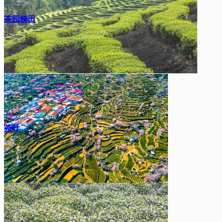
茶园梯田
茶叶