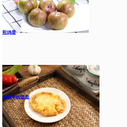
煎鸡蛋
孜然牛肉盖面