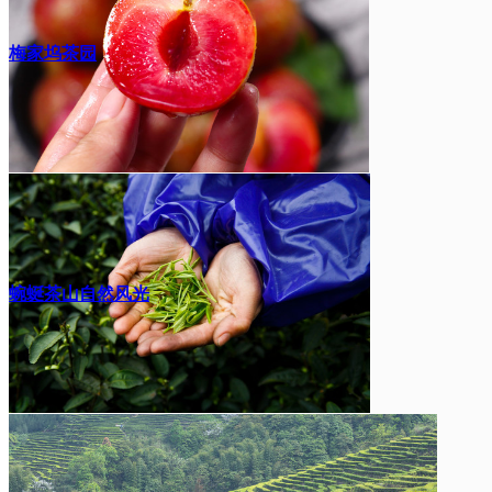
梅家坞茶园
蜿蜒茶山自然风光