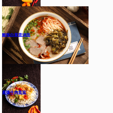
酸辣白菜盖浇面
葱爆牛肉盖面