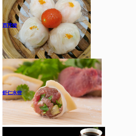
西芹饺
虾仁水饺