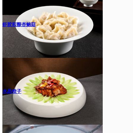
虾胶煎酿杏鲍菇
水晶饺子