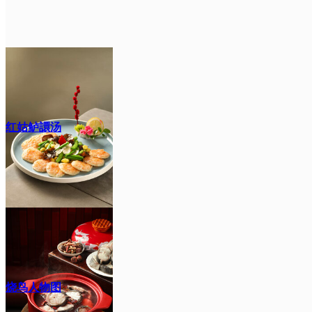
红姑鲈譞汤
烧鸟人物图