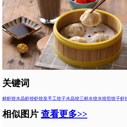
关键词
鲜虾饺
水晶虾饺
虾饺皇
手工饺子
水晶饺
三鲜水饺
水饺
煎饺子
虾
相似图片
查看更多>>