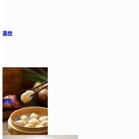
蒸饺
虾饺