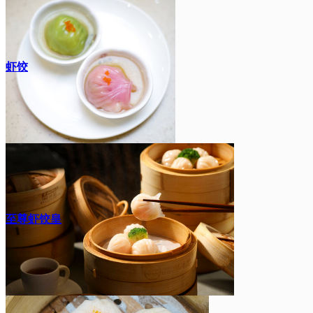
虾饺
至尊虾饺皇