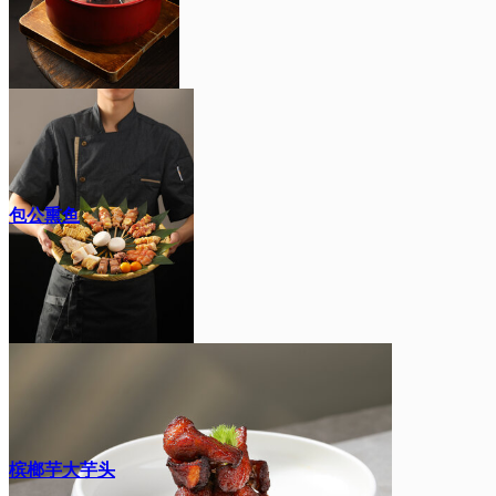
包公熏鱼
槟榔芋大芋头