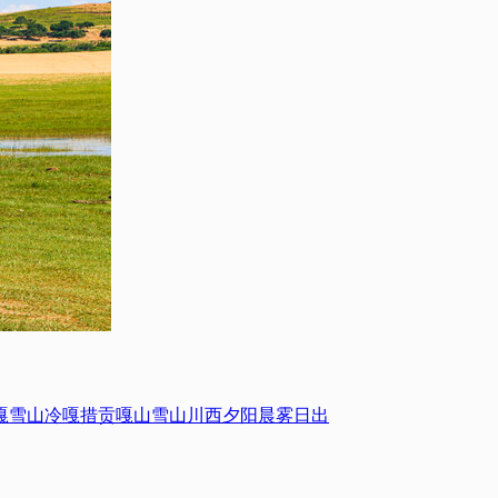
嘎雪山
冷嘎措
贡嘎山
雪山
川西
夕阳
晨雾
日出