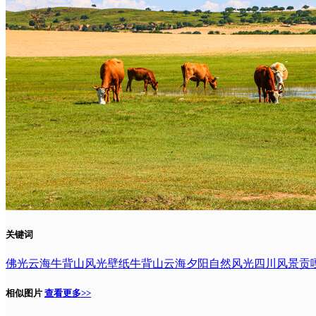
关键词
佛光云海
牛背山风光壁纸
牛背山云海夕阳
自然风光
四川风景
贡
相似图片
查看更多>>