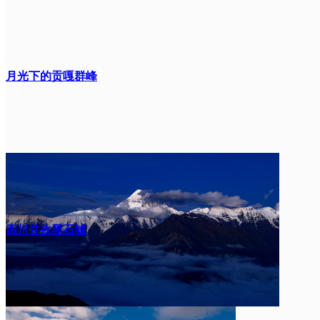
月光下的贡嘎群峰
四川甘孜黑石城