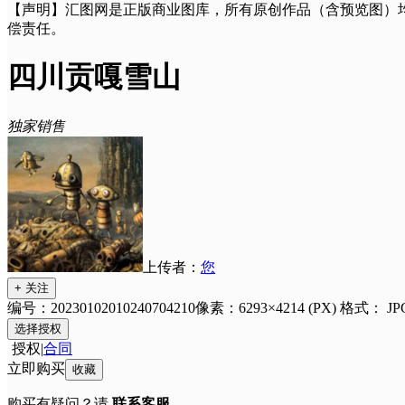
【声明】汇图网是正版商业图库，所有原创作品（含预览图）
偿责任。
四川贡嘎雪山
独家销售
上传者：
您
+ 关注
编号：20230102010240704210
像素：6293×4214 (PX)
格式：
JP
选择授权
授权
|
合同
立即购买
收藏
购买有疑问？请
联系客服