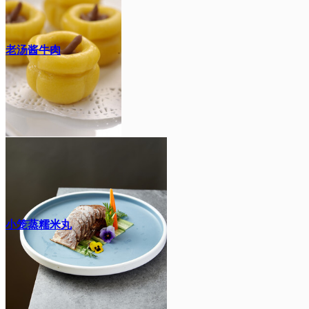
老汤酱牛肉
小笼蒸糯米丸