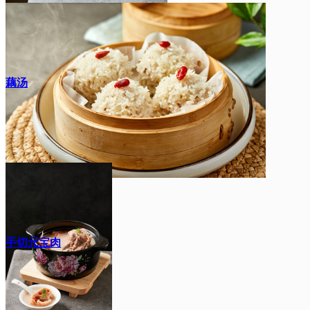
藕汤
手切元宝肉