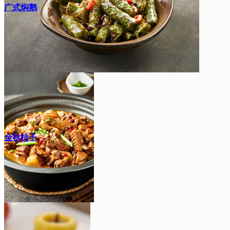
广式焖鹅
金秋柿子