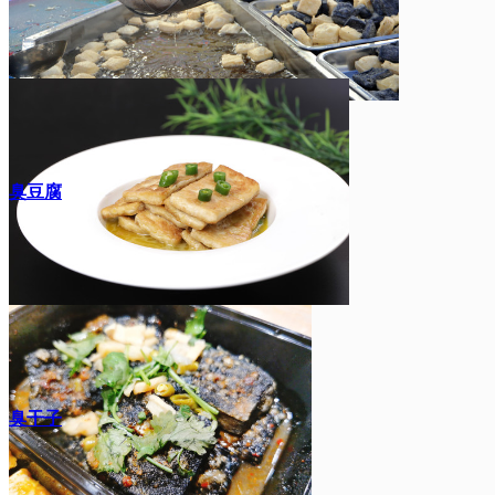
臭豆腐
臭干子