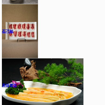
石刁柏
美味裙边