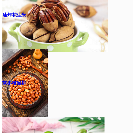
油炸花生米
软枣猕猴桃