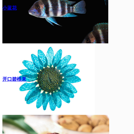
小蓝花
开口碧根果