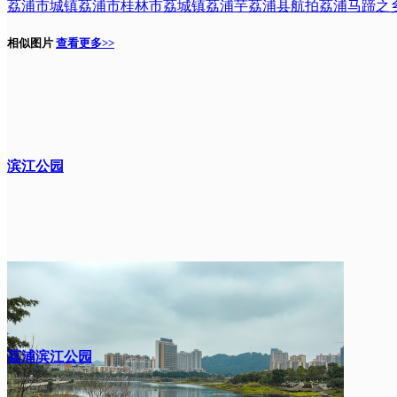
荔浦市城镇
荔浦市
桂林市
荔城镇
荔浦芋
荔浦县
航拍荔浦
马蹄之
相似图片
查看更多>>
滨江公园
荔浦滨江公园