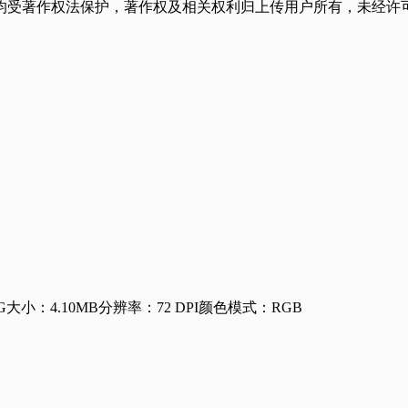
均受著作权法保护，著作权及相关权利归上传用户所有，未经许可
G
大小：4.10MB
分辨率：72 DPI
颜色模式：RGB