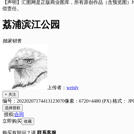
【声明】汇图网是正版商业图库，所有原创作品（含预览图）
偿责任。
荔浦滨江公园
独家销售
上传者：
weisly
+ 关注
编号：20220207174413123070
像素：6720×4480 (PX)
格式：
JP
选择授权
授权
|
合同
立即购买
收藏
购买有疑问？请
联系客服