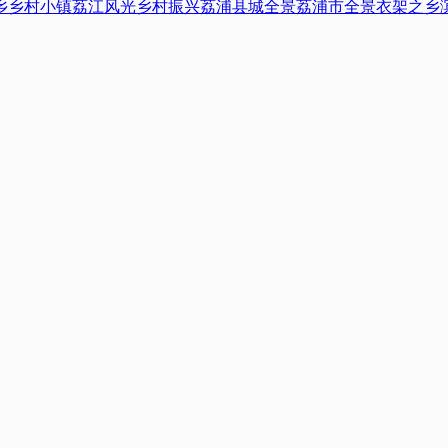
乡
乡村小镇
荔江风光
乡村振兴
荔浦县城全景
荔浦市全景
衣架之乡