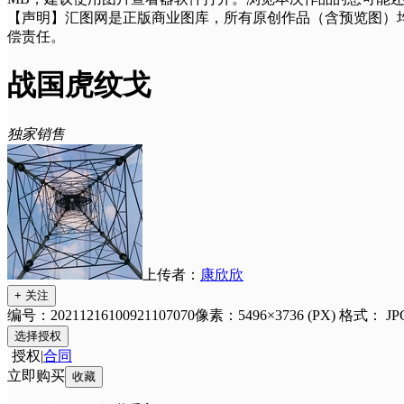
【声明】汇图网是正版商业图库，所有原创作品（含预览图）
偿责任。
战国虎纹戈
独家销售
上传者：
康欣欣
+ 关注
编号：20211216100921107070
像素：5496×3736 (PX)
格式：
JP
选择授权
授权
|
合同
立即购买
收藏