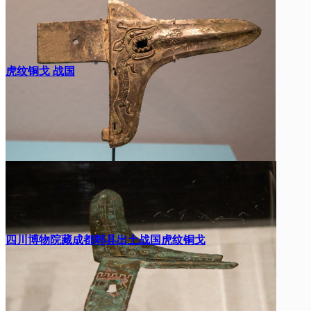
虎纹铜戈 战国
四川博物院藏成都郫县出土战国虎纹铜戈