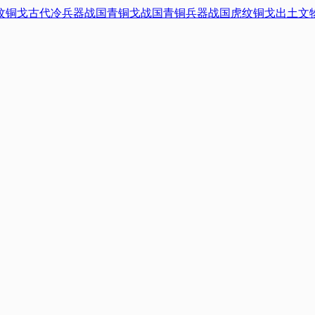
纹铜戈
古代冷兵器
战国青铜戈
战国青铜兵器
战国虎纹铜戈
出土文