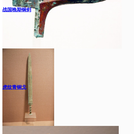
战国晚期铜剑
虎纹青铜戈