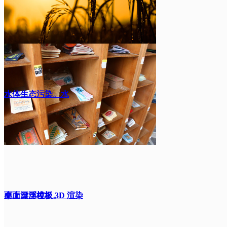
水体生态污染。水
面上漂浮垃圾。
桌面日历模板 3D 渲染