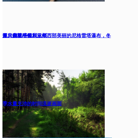
色。俯视平铺展示概
夏日森林小径
澳大利亚维多利亚州西部美丽的尼格雷塔瀑布，冬
季水量充沛的时间流逝画面