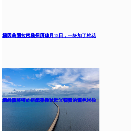
福因岛阿拉巴马州日落
秋日构图。木质日历10月15日，一杯加了棉花
糖的热可可，搭配黄色秋叶，背景为黄色米
清晨森林中的一条小径，阳光初照的森林小径