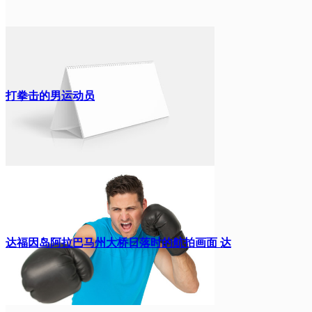
打拳击的男运动员
达福因岛阿拉巴马州大桥日落时的航拍画面 达