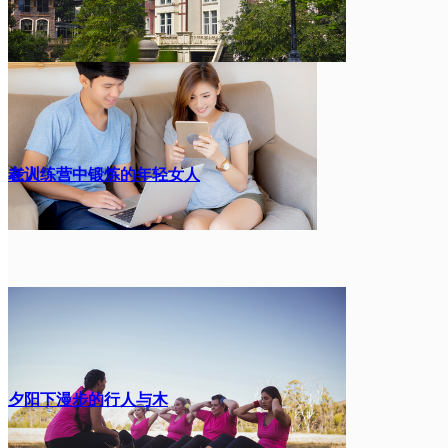
老人
在训练营中锻炼的年轻女人
夕阳下漫步的行人与木