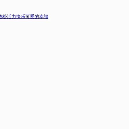
放松
活力
快乐
可爱的
幸福