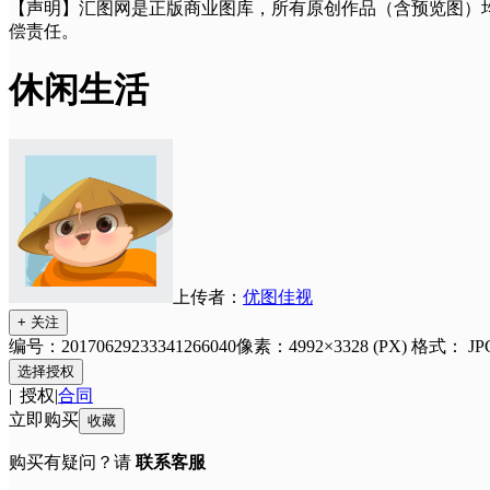
【声明】汇图网是正版商业图库，所有原创作品（含预览图）
偿责任。
休闲生活
上传者：
优图佳视
+ 关注
编号：20170629233341266040
像素：4992×3328 (PX)
格式：
JP
选择授权
|
授权
|
合同
立即购买
收藏
购买有疑问？请
联系客服