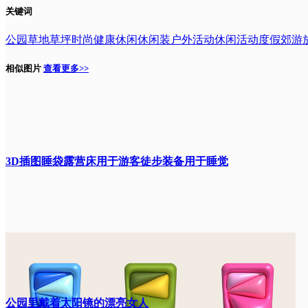
关键词
公园
草地
草坪时尚
健康
休闲
休闲装
户外活动
休闲活动
度假
郊游
相似图片
查看更多>>
3D插图睡袋露营床用于游客徒步装备用于睡觉
公园里戴着太阳镜的漂亮女人