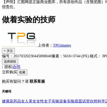
【声明】汇图网是正版商业图库，所有原创作品（含预览图）
偿责任。
做着实验的技师
上传者：
TPGimages
+ 关注
编号：20170320230445898040
像素：5616×3744 (PX)
格式：
JP
选择授权
|
授权
|
合同
立即购买
收藏
购买有疑问？请
联系客服
关键词
健康及药品
女人
美女
女性
女子
实验设备
实验器皿
试管
自然科学