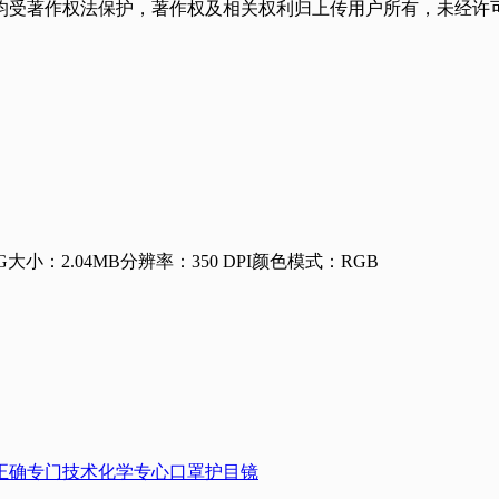
均受著作权法保护，著作权及相关权利归上传用户所有，未经许可
G
大小：2.04MB
分辨率：350 DPI
颜色模式：RGB
正确
专门技术
化学
专心
口罩
护目镜