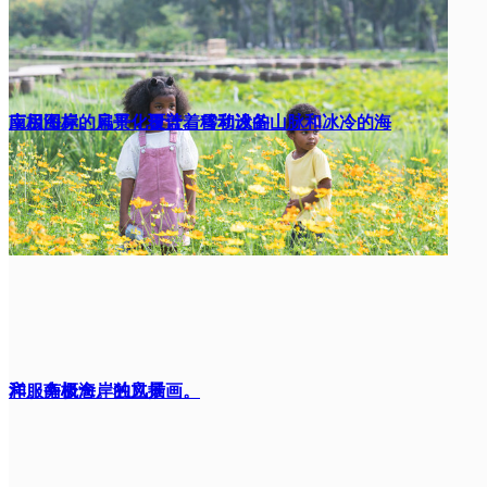
应用图标。扁平化设计。移动设备
南极海岸的风景，覆盖着雪和冰的山脉和冰冷的海
和服务概念。独立插画。
洋。南极海岸的风景