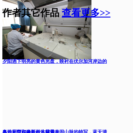
作者其它作品
查看更多>>
夕阳洒下明亮的黄色光盘，映衬在伏尔加河岸边的
多云天空和绿色树木背景上
奥地利阿尔卑斯山达赫施泰因山脉的特写，蓝天清