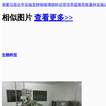
测量仪器
化学
实验室
静物
玻璃
烧杯
试管
培养皿
锥形瓶
量杯
实验
相似图片
查看更多>>
生物科技