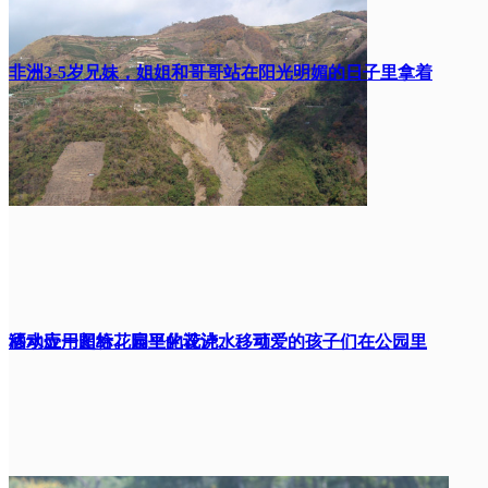
非洲3-5岁兄妹，姐姐和哥哥站在阳光明媚的日子里拿着
洒水壶一起给花园里的花浇水。可爱的孩子们在公园里
移动应用图标。扁平化设计。移动