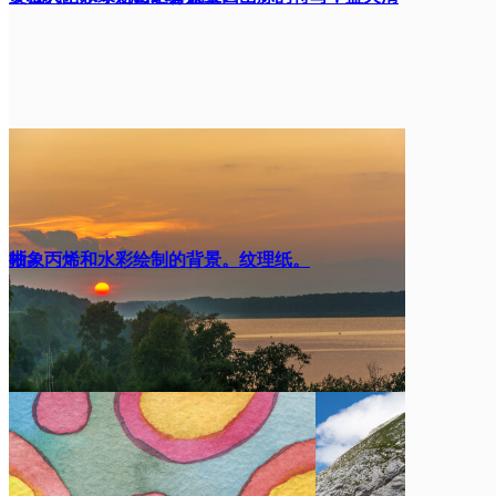
晰
抽象丙烯和水彩绘制的背景。纹理纸。