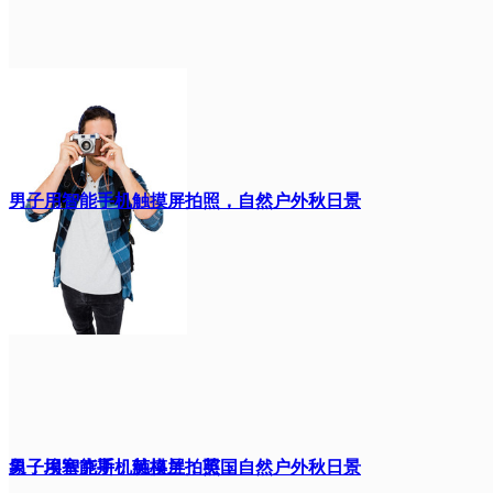
男子用智能手机触摸屏拍照，自然户外秋日景
象；埃塞克斯；英格兰；英国
男子用智能手机触摸屏拍照，自然户外秋日景