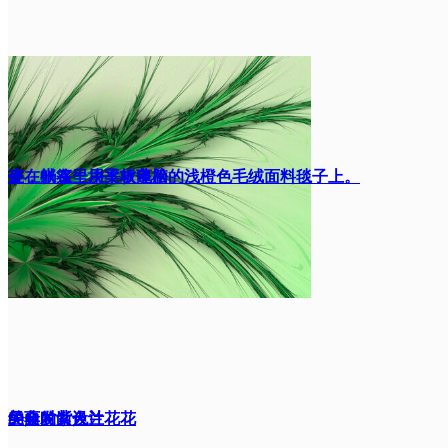
迹，躺在一块柔软蓬松的浅橙色毛绒面料毯子上。
坐在帐篷里用平板电脑
经典时尚设计
的金发女人
美丽的紫色兰花花