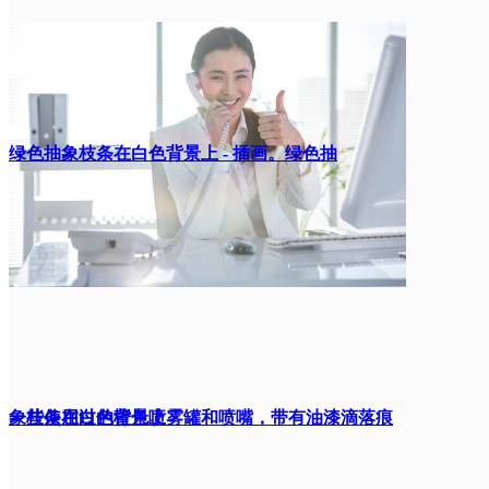
绿色抽象枝条在白色背景上 - 插画。绿色抽
象枝条在白色背景上
一些使用过的橙色喷雾罐和喷嘴，带有油漆滴落痕