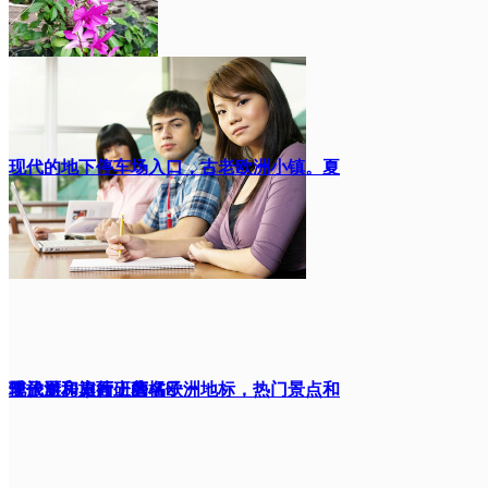
锈钢手持搅拌棒。
现代的地下停车场入口，古老欧洲小镇。夏
现代厨房刀片研磨
季旅游和旅行，著名欧洲地标，热门景点和
篮子里和桌面上的橘子