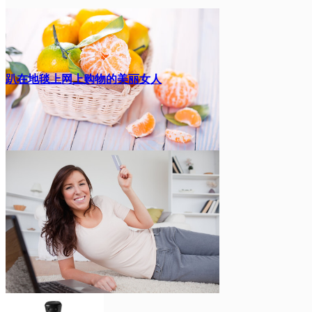
机。电动厨房小家
街道
趴在地毯上网上购物的美丽女人
电。