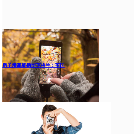
色；埃塞克斯；英格兰；英国
男子用相机拍照