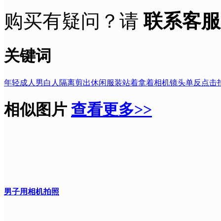
购买有疑问？请
联系客服
关键词
年轻成人
男
白人
隔离
剪出
休闲服装
站着
拿着相机
镜头
单反
点击
相似图片
查看更多>>
男子用相机拍照