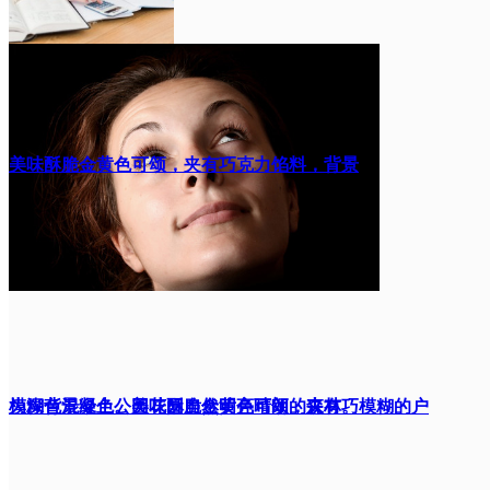
美味酥脆金黄色可颂，夹有巧克力馅料，背景
为深色混凝土。美味酥脆金黄色可颂，夹有巧
模糊背景绿色公园花园自然明亮晴朗的森林。模糊的户