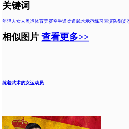
关键词
年轻人
女人
奥运
体育竞赛
空手道
柔道
武术
示范
练习
表演
防御姿
相似图片
查看更多>>
练着武术的女运动员