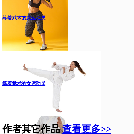
练着武术的女运动员
练着武术的女运动员
作者其它作品
查看更多>>