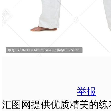
举报
汇图网提供优质精美的练