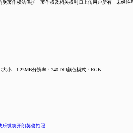
均受著作权法保护，著作权及相关权利归上传用户所有，未经许可
G
大小：1.25MB
分辨率：240 DPI
颜色模式：RGB
快乐
微笑
开朗
英俊
拍照