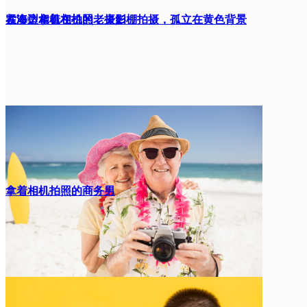
紧凑型相机在拍照，摄影棚拍摄，孤立在黄色背景
在海边拿着相机的老夫妇
上，有复制
拿着相机拍照的商务男