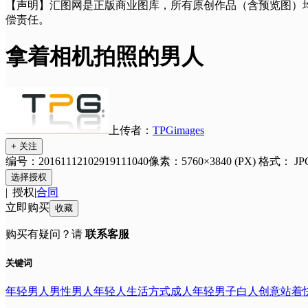
【声明】汇图网是正版商业图库，所有原创作品（含预览图）
偿责任。
拿着相机拍照的男人
上传者：
TPGimages
+ 关注
编号：20161112102919111040
像素：5760×3840 (PX)
格式：
JP
选择授权
|
授权
|
合同
立即购买
收藏
购买有疑问？请
联系客服
关键词
年轻男人
男性
男人
年轻人
生活方式
成人
年轻男子
白人
创意
站着